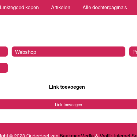
Linktegoed kopen
Artikelen
Alle dochterpagina's
Webshop
P
Link toevoegen
Link toevoegen
ight © 2023 Onderdeel van
BaakmanMedia
&
Vrolijk Internet S